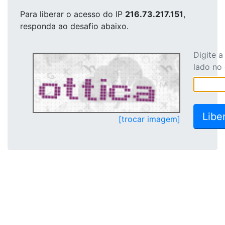
Para liberar o acesso
do IP
216.73.217.151
,
responda ao desafio abaixo.
Digite 
lado no
[trocar imagem]