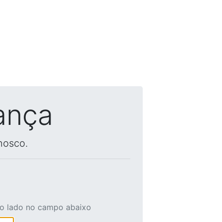
ança
nosco.
ao lado no campo abaixo