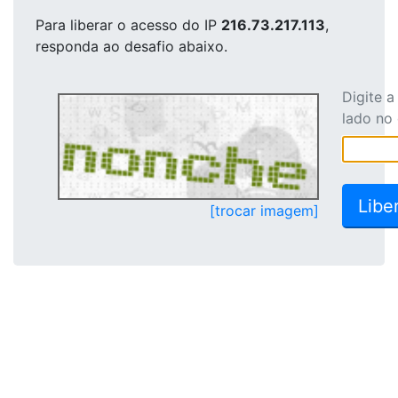
Para liberar o acesso
do IP
216.73.217.113
,
responda ao desafio abaixo.
Digite 
lado no
[trocar imagem]