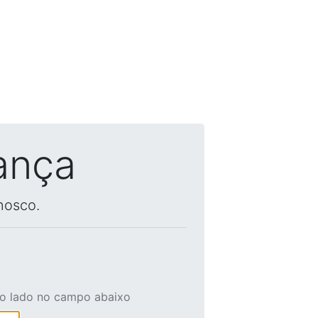
ança
nosco.
ao lado no campo abaixo