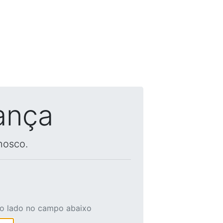
ança
nosco.
ao lado no campo abaixo