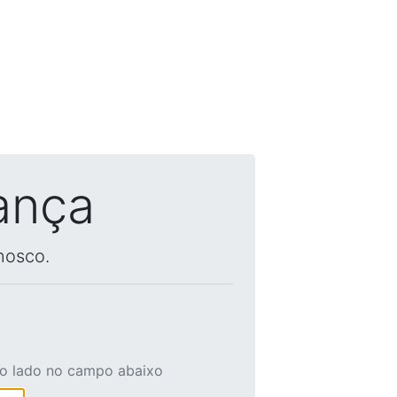
ança
nosco.
ao lado no campo abaixo