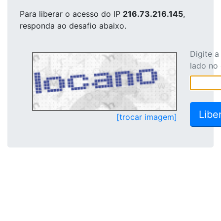
Para liberar o acesso
do IP
216.73.216.145
,
responda ao desafio abaixo.
Digite 
lado no
[trocar imagem]