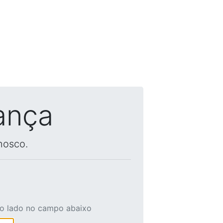
ança
nosco.
ao lado no campo abaixo