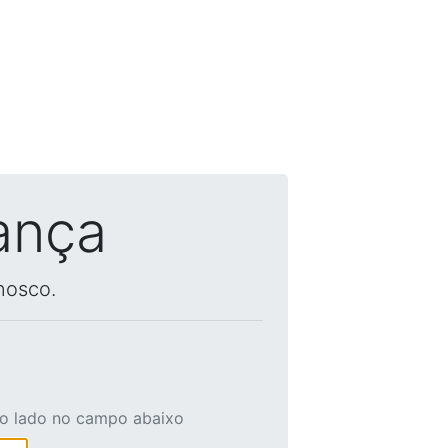
ança
nosco.
ao lado no campo abaixo