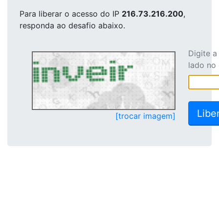
Para liberar o acesso
do IP
216.73.216.200
,
responda ao desafio abaixo.
Digite 
lado no
[trocar imagem]