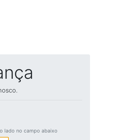
ança
nosco.
ao lado no campo abaixo