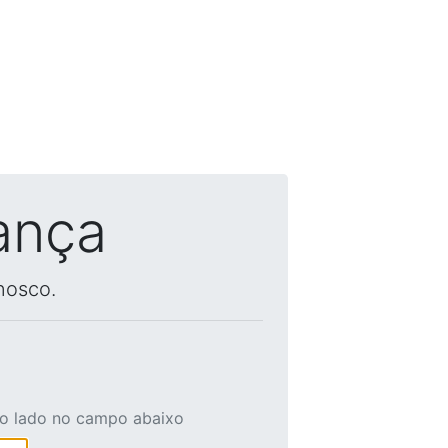
ança
nosco.
ao lado no campo abaixo