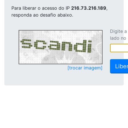
Para liberar o acesso
do IP
216.73.216.189
,
responda ao desafio abaixo.
Digite 
lado no
[trocar imagem]