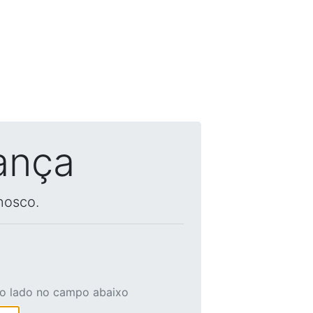
ança
nosco.
ao lado no campo abaixo