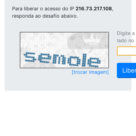
Para liberar o acesso
do IP
216.73.217.108
,
responda ao desafio abaixo.
Digite 
lado no
[trocar imagem]