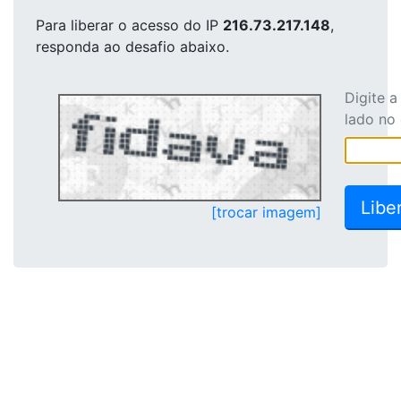
Para liberar o acesso
do IP
216.73.217.148
,
responda ao desafio abaixo.
Digite 
lado no
[trocar imagem]