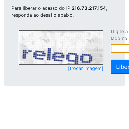
Para liberar o acesso
do IP
216.73.217.154
,
responda ao desafio abaixo.
Digite 
lado no
[trocar imagem]