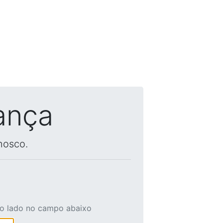
ança
nosco.
ao lado no campo abaixo