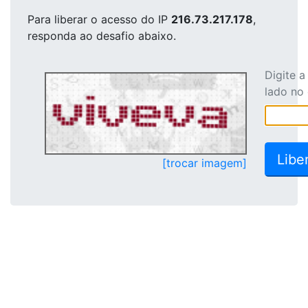
Para liberar o acesso
do IP
216.73.217.178
,
responda ao desafio abaixo.
Digite 
lado no
[trocar imagem]