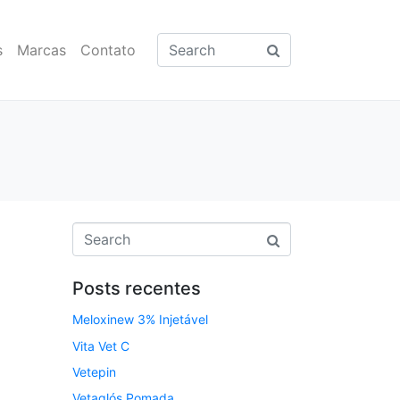
s
Marcas
Contato
Posts recentes
Meloxinew 3% Injetável
Vita Vet C
Vetepin
Vetaglós Pomada