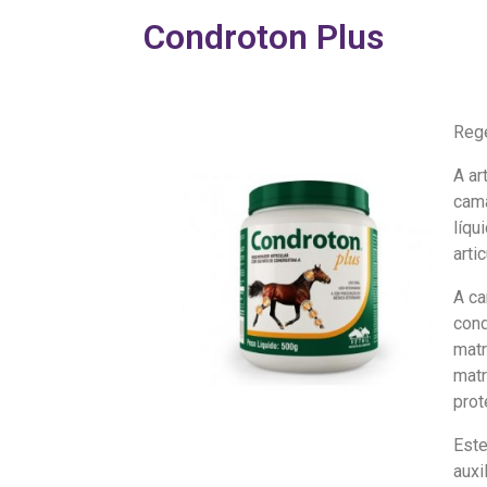
Condroton Plus
Rege
A ar
cama
líqu
artic
A ca
cond
matr
matr
prot
Este
auxi