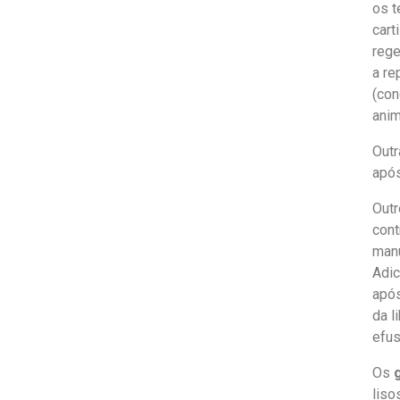
os t
cart
rege
a re
(con
anim
Outr
após
Outr
cont
manu
Adic
após
da l
efus
Os
g
liso