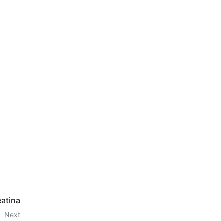
eatina
Next