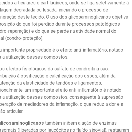
ecidos articulares e cartilagíneos, onde se liga seletivamente á
ilagem degradada ou lesada, iniciando o processo de
neração deste tecido. O uso dos glicosaminoglicanos objetiva
posição do que foi perdido durante processos patológicos
dro-reparação) e do que se perde na atividade normal do
al (condro-proteção).
a importante propriedade é o efeito anti-inflamatório, notado
 a utilização desses compostos.
os efeitos fisiológicos do sulfato de condroitina são:
ribuição á ossificação e calcificação dos ossos, além da
tenção da elasticidade de tendões e ligamentos.
ionalmente, um importante efeito anti-inflamatório é notado
 a utilização desses compostos, consequente à supressão
iberação de mediadores da inflamação, o que reduz a dor e a
ão articular.
licosaminoglicanos
também inibem a ação de enzimas
ssomais (liberadas por leucócitos no fluído sinovial), restauram