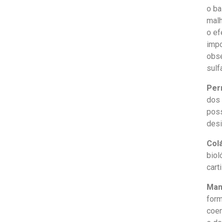
o ba
malh
o ef
impo
obse
sulf
Per
dos 
poss
desi
Col
biol
cart
Man
form
coen