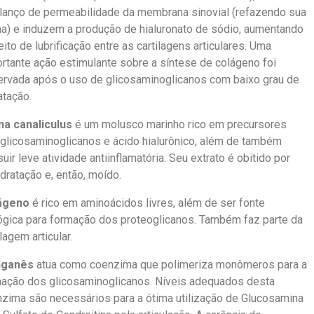
lanço de permeabilidade da membrana sinovial (refazendo sua
a) e induzem a produção de hialuronato de sódio, aumentando
eito de lubrificação entre as cartilagens articulares. Uma
rtante ação estimulante sobre a síntese de colágeno foi
rvada após o uso de glicosaminoglicanos com baixo grau de
atação.
na canaliculus
é um molusco marinho rico em precursores
glicosaminoglicanos e ácido hialurônico, além de também
uir leve atividade antiinflamatória. Seu extrato é obitido por
dratação e, então, moído.
ágeno
é rico em aminoácidos livres, além de ser fonte
ógica para formação dos proteoglicanos. Também faz parte da
ilagem articular.
ganês
atua como coenzima que polimeriza monômeros para a
ação dos glicosaminoglicanos. Níveis adequados desta
zima são necessários para a ótima utilização de Glucosamina