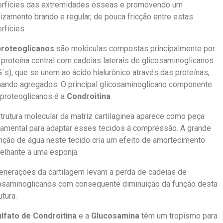
erfícies das extremidades ósseas e promovendo um
izamento brando e regular, de pouca fricção entre estas
rfícies.
proteoglicanos
são moléculas compostas principalmente por
proteína central com cadeias laterais de glicosaminoglicanos
´s), que se unem ao ácido hialurônico através das proteínas,
ando agregados. O principal glicosaminoglicano componente
proteoglicanos é a
Condroitina
.
trutura molecular da matriz cartilaginea aparece como peça
amental para adaptar esses tecidos á compressão. A grande
nção de água neste tecido cria um efeito de amortecimento
lhante a uma esponja.
nerações da cartilagem levam a perda de cadeias de
osaminoglicanos com consequente diminuição da função desta
utura.
lfato de Condroitina
e a
Glucosamina
têm um tropismo para