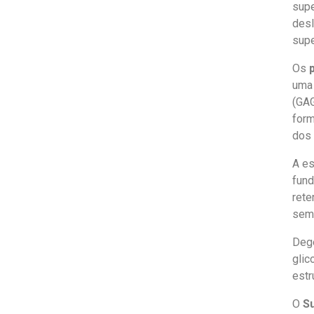
sup
desl
supe
Os
uma 
(GAG
form
dos 
A es
fund
rete
seme
Dege
glic
estr
O
Su