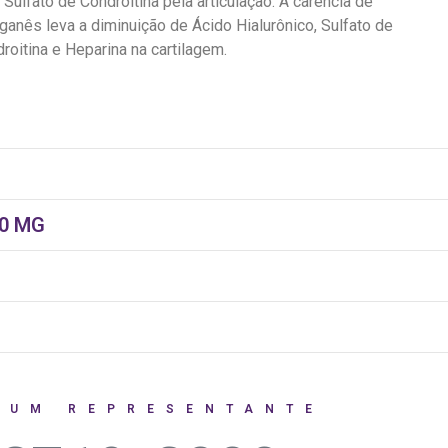
 Sulfato de Condroitina pela articulação. A carência de
anês leva a diminuição de Ácido Hialurônico, Sulfato de
roitina e Heparina na cartilagem.
00 MG
 UM REPRESENTANTE