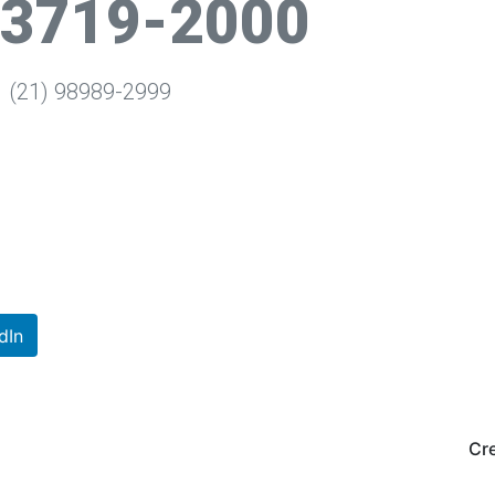
 3719-2000
(21) 98989-2999
dIn
Cr