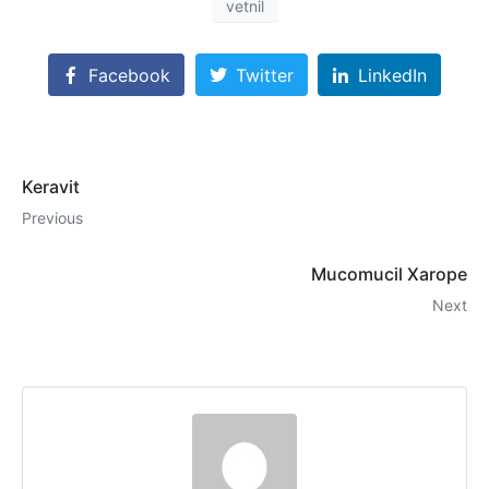
vetnil
Facebook
Twitter
LinkedIn
Keravit
Previous
Mucomucil Xarope
Next