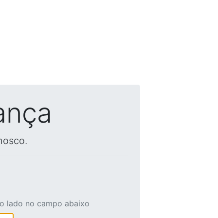
ança
nosco.
ao lado no campo abaixo