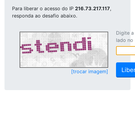
Para liberar o acesso
do IP
216.73.217.117
,
responda ao desafio abaixo.
Digite 
lado no
[trocar imagem]