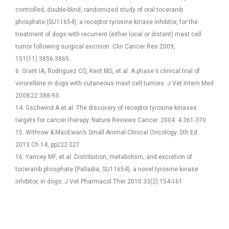
controlled, double-blind, randomized study of oral toceranib
phosphate (SU11654), a receptor tyrosine kinase inhibitor, for the
treatment of dogs with recurrent (either local or distant) mast cell
tumor following surgical excision. Clin Cancer Res 2009,
151(11):3856-3865.
6. Grant IA, Rodriguez CO, Kent MS, et al. A phase II clinical trial of
vinorelbine in dogs with cutaneous mast cell tumors. J Vet Intern Med
2008;22:388-93.
14. Gschwind A et al. The discovery of receptor tyrosine kinases:
targets for cancer therapy. Nature Reviews Cancer. 2004. 4:361-370.
15. Withrow & MacEwan’s Small Animal Clinical Oncology. 5th Ed.
2013 Ch 14, pp222-227
16. Yancey MF, et al. Distribution, metabolism, and excretion of
toceranib phosphate (Palladia, SU11654), a novel tyrosine kinase
inhibitor, in dogs. J Vet Pharmacol Ther 2010 33(2):154-161